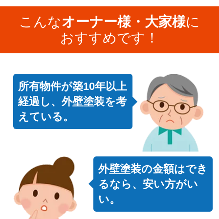
こんな
オーナー様・大家様
に
おすすめです！
所有物件が築10年以上
経過し、外壁塗装を考
えている。
外壁塗装の金額はでき
るなら、安い方がい
い。