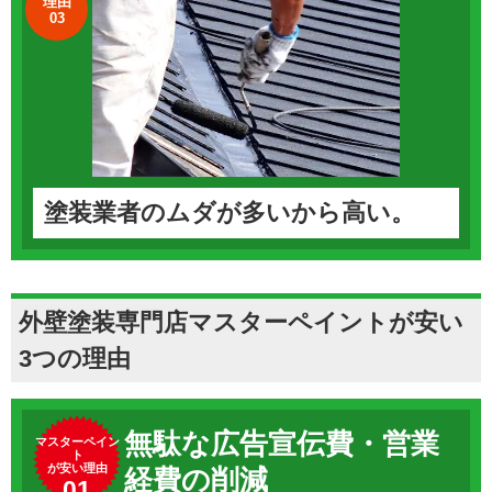
理由
03
塗装業者のムダが多いから高い。
外壁塗装専門店マスターペイントが安い
3つの理由
無駄な広告宣伝費・営業
マスターペイン
ト
が安い理由
経費の削減
01