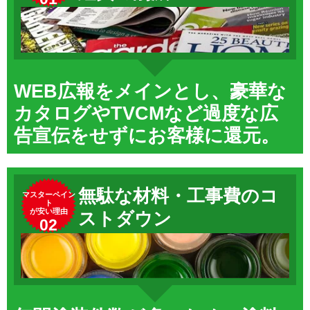
WEB広報をメインとし、豪華な
カタログやTVCMなど過度な広
告宣伝をせずにお客様に還元。
無駄な材料・工事費のコ
マスターペイン
ト
が安い理由
ストダウン
02