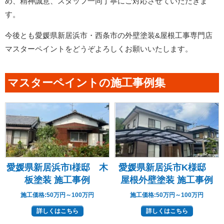
め、精神誠意、スタッフ一同丁寧にご対応させていただきま
す。
今後とも愛媛県
新居浜市・西条市
の外壁塗装&屋根工事専門店
マスターペイントをどうぞよろしくお願いいたします。
マスターペイントの施工事例集
愛媛県新居浜市I様邸 木
愛媛県新居浜市K様邸
板塗装 施工事例
屋根外壁塗装 施工事例
施工価格:
50万円～100万円
施工価格:
50万円～100万円
詳しくはこちら
詳しくはこちら