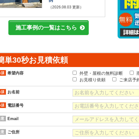
（2026.08.03 更新）
施工事例の一覧はこちら
簡単30秒お見積依頼
必須
希望内容
外壁・屋根の無料診断
お見積り依頼
ご来店予
必須
お名前
必須
電話番号
任意
Email
任意
ご住所