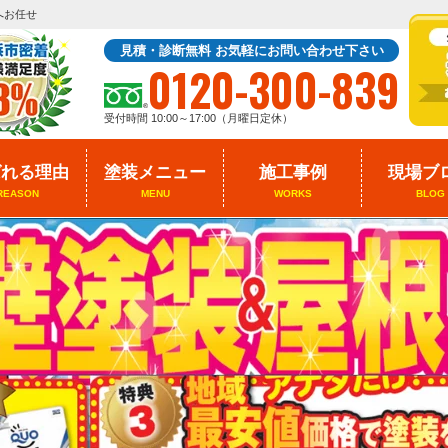
へお任せ
見積・診断無料 お気軽にお問い合わせ下さい
0120-300-839
受付時間 10:00～17:00（月曜日定休）
ばれる理由
塗装メニュー
施工事例
現場ブ
REASON
MENU
WORKS
BLOG