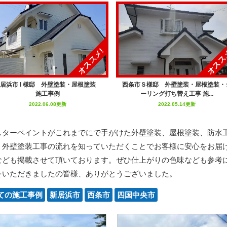
オススメ!
オスス
居浜市 I 様邸 外壁塗装・屋根塗装
西条市Ｓ様邸 外壁塗装・屋根塗装・
施工事例
ーリング打ち替え工事 施...
2022.06.08更新
2022.05.14更新
スターペイントがこれまでにで手がけた外壁塗装、屋根塗装、防水
・外壁塗装工事の流れを知っていただくことでお客様に安心をお届
なども掲載させて頂いております。ぜひ仕上がりの色味なども参考に
をいただきましたの皆様、ありがとうございました。
ての施工事例
新居浜市
西条市
四国中央市