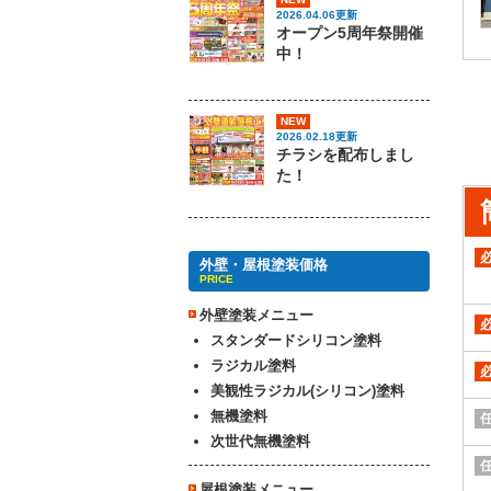
2026.04.06更新
オープン5周年祭開催
中！
NEW
2026.02.18更新
チラシを配布しまし
た！
外壁・屋根塗装価格
PRICE
外壁塗装メニュー
スタンダードシリコン塗料
ラジカル塗料
美観性ラジカル(シリコン)塗料
無機塗料
次世代無機塗料
屋根塗装メニュー