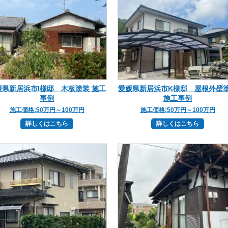
媛県新居浜市I様邸 木板塗装 施工
愛媛県新居浜市K様邸 屋根外壁
事例
施工事例
施工価格:
50万円～100万円
施工価格:
50万円～100万円
詳しくはこちら
詳しくはこちら