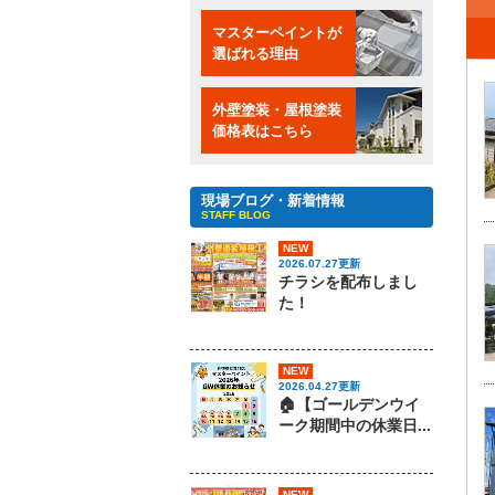
マスターペイントが
選ばれる理由
外壁塗装・屋根塗装
価格表はこちら
現場ブログ・新着情報
STAFF BLOG
NEW
2026.07.27更新
チラシを配布しまし
た！
NEW
2026.04.27更新
🏠【ゴールデンウイ
ーク期間中の休業日...
NEW