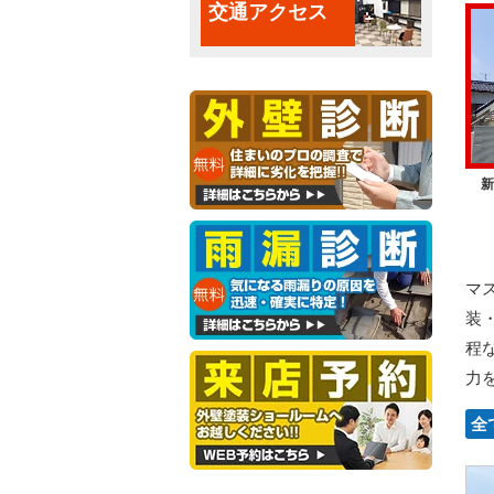
交通アクセス
新
マ
装
程
力
全