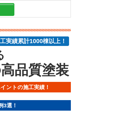
実績累計1000棟以上！
る
の高品質塗装
ペイントの施工実績！
例3選！