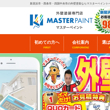
新居浜市・西条市・四国中央市の外壁塗装ならマスターペイント
初めての方へ
会社案内
選
FIRST
CORPORATAE