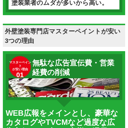
塗装業者のムダが多いから高い。
外壁塗装専門店マスターペイントが安い
3つの理由
無駄な広告宣伝費・営業
マスターペイン
ト
が安い理由
経費の削減
01
WEB広報をメインとし、豪華な
カタログやTVCMなど過度な広