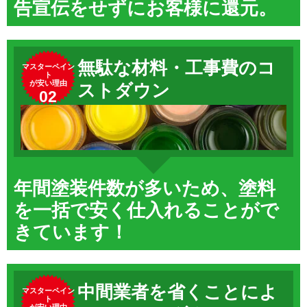
告宣伝をせずにお客様に還元。
無駄な材料・工事費のコ
マスターペイン
ト
が安い理由
ストダウン
02
年間塗装件数が多いため、塗料
を一括で安く仕入れることがで
きています！
中間業者を省くことによ
マスターペイン
ト
が安い理由