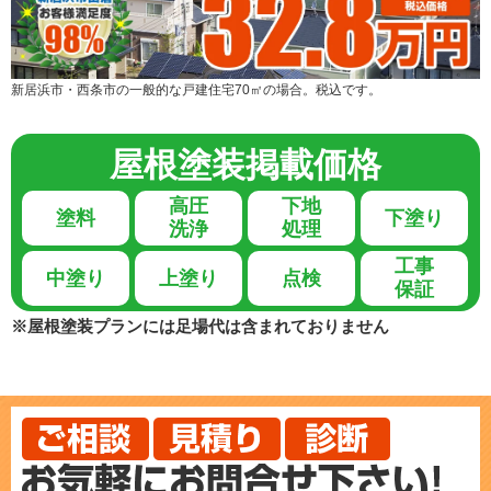
新居浜市・西条市の一般的な戸建住宅70㎡の場合。税込です。
屋根塗装
掲載価格
高圧
下地
塗料
下塗り
洗浄
処理
工事
中塗り
上塗り
点検
保証
※屋根塗装プランには足場代は含まれておりません