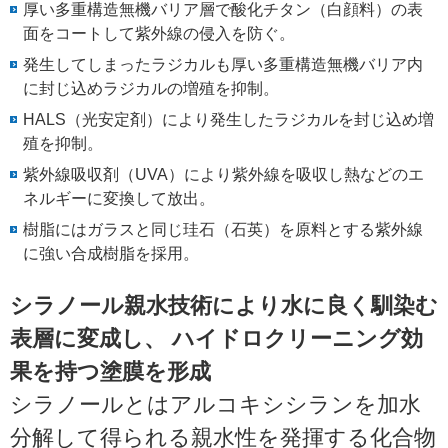
厚い多重構造無機バリア層で酸化チタン（白顔料）の表
面をコートして紫外線の侵入を防ぐ。
発生してしまったラジカルも厚い多重構造無機バリア内
に封じ込めラジカルの増殖を抑制。
HALS（光安定剤）により発生したラジカルを封じ込め増
殖を抑制。
紫外線吸収剤（UVA）により紫外線を吸収し熱などのエ
ネルギーに変換して放出。
樹脂にはガラスと同じ珪石（石英）を原料とする紫外線
に強い合成樹脂を採用。
シラノール親水技術により水に良く馴染む
表層に変成し、 ハイドロクリーニング効
果を持つ塗膜を形成
シラノールとはアルコキシシランを加水
分解して得られる親水性を発揮する化合物