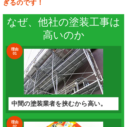
ぎるのです！
なぜ、他社の
塗装工事
は
高いのか
理由
01
中間の塗装業者を挟むから高い。
理由
02