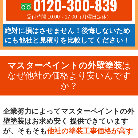
0120-300-839
受付時間 10:00～17:00（月曜日定休）
絶対に損はさせません！後悔しないため
にも他社と見積りを比較してください！
マスターペイントの外壁塗装
は
なぜ他社の価格より安いんです
か？
企業努力によってマスターペイントの外
壁塗装はお求め安く
提供できています
が、そもそも
他社の塗装工事価格が高す