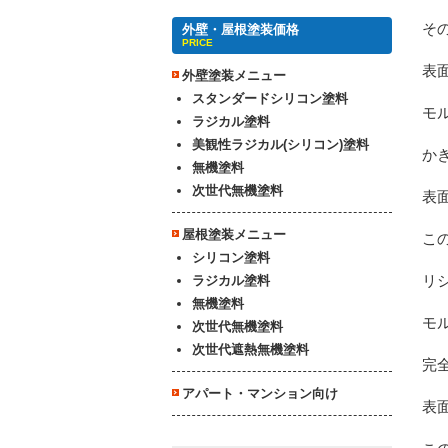
そ
外壁・屋根塗装価格
PRICE
表
外壁塗装メニュー
スタンダードシリコン塗料
モ
ラジカル塗料
美観性ラジカル(シリコン)塗料
か
無機塗料
次世代無機塗料
表
屋根塗装メニュー
こ
シリコン塗料
リ
ラジカル塗料
無機塗料
モ
次世代無機塗料
次世代遮熱無機塗料
完
アパート・マンション向け
表