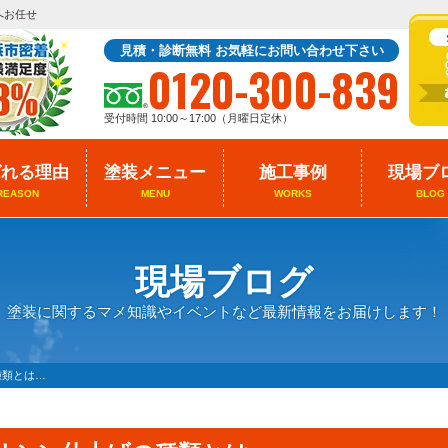
へお任せ
見積・診断無料 お気軽にお問い合わせ下さい
0120-300-839
受付時間 10:00～17:00（月曜日定休）
ばれる理由
塗装メニュー
施工事例
現場ブ
REASON
MENU
WORKS
BLOG
現場ブログ
塗装に関するマメ知識やイベントなど最新情報をお届けします！
種類とは…