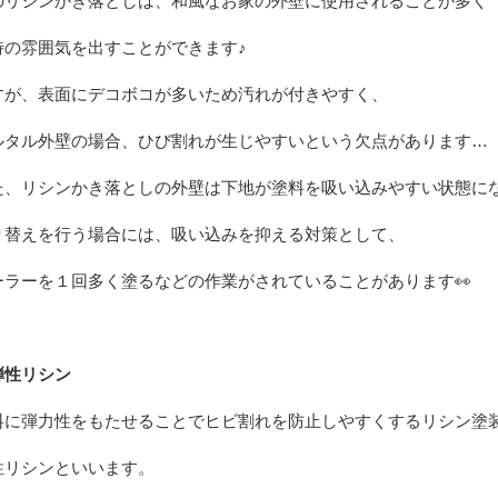
のリシンかき落としは、和風なお家の外壁に使用されることが多く
特の雰囲気を出すことができます♪
すが、表面にデコボコが多いため汚れが付きやすく、
ルタル外壁の場合、ひび割れが生じやすいという欠点があります…
た、リシンかき落としの外壁は下地が塗料を吸い込みやすい状態に
り替えを行う場合には、
吸い込みを抑える対策として、
ーラーを１回多く塗るなどの作業がされていることがあります👀
弾性リシン
料に弾力性をもたせることでヒビ割れを防止しやすくするリシン塗
性リシンといいます。