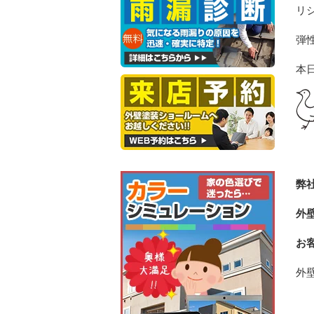
リ
弾
本
弊
外
お
外