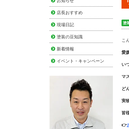
お知らせ
店長おすすめ
塗
現場日記
塗装の豆知識
こん
新着情報
愛
イベント・キャンペーン
い
マ
ど
実
皆
👉