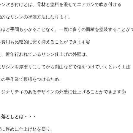
シン吹き付けとは、
骨材と塗料を混ぜてエアガンで吹き付ける
般的なリシンの塗装方法になります。
れほど手間もかかることなく、一度に多くの面積を塗装することが
事費用も比較的に安く抑えることができます
😉
た、近年行われているリシン仕上げの外壁は、
度リシンを厚塗りにしてから剣山などで傷をつけていくという工法
人の手作業で模様をつけるため、
リジナリティのあるデザインの外壁に仕上げることができます
👍
き落としとは・・・
壁に厚めに仕上げ材を塗り、