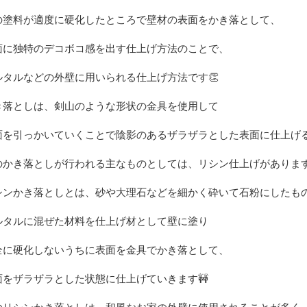
の塗料が適度に硬化したところで壁材の表面をかき落として、
面に独特のデコボコ感を出す仕上げ方法のことで、
ルタルなどの外壁に用いられる仕上げ方法です👏
き落としは、剣山のような形状の金具を使用して
面を引っかいていくことで陰影のあるザラザラとした表面に仕上げ
のかき落としが行われる主なものとしては、リシン仕上げがありま
シンかき落としとは、砂や大理石などを細かく砕いて石粉にしたも
ルタルに混ぜた材料を仕上げ材として壁に塗り
全に硬化しないうちに表面を金具でかき落として、
面をザラザラとした状態に仕上げていきます🚧