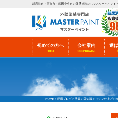
新居浜市・西条市・四国中央市の外壁塗装ならマスターペイント
初めての方へ
会社案内
選
FIRST
CORPORATAE
HOME
>
現場ブログ
>
塗装の豆知識
>
リシン仕上げの