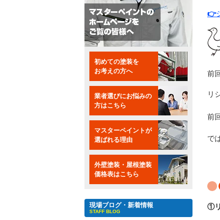
👉
初めての塗装を
お考えの方へ
前
リ
業者選びにお悩みの
方はこちら
前
マスターペイントが
で
選ばれる理由
外壁塗装・屋根塗装
価格表はこちら
現場ブログ・新着情報
①
STAFF BLOG