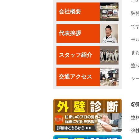
こ
会社概要
独
で
代表挨拶
モ
ま
スタッフ紹介
塗
交通アクセス
シ
②
塗
弾