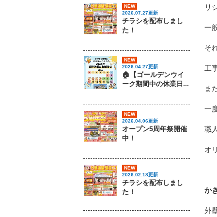
リ
NEW
2026.07.27更新
チラシを配布しまし
一
た！
そ
NEW
工
2026.04.27更新
🏠【ゴールデンウイ
ーク期間中の休業日...
ま
一
NEW
2026.04.06更新
オープン5周年祭開催
職
中！
オ
NEW
2026.02.18更新
チラシを配布しまし
か
た！
外