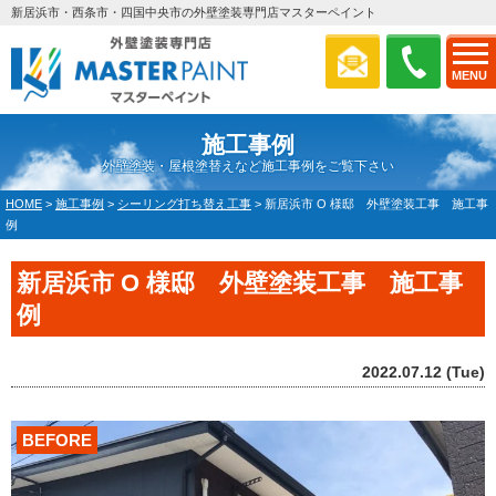
新居浜市・西条市・四国中央市の外壁塗装専門店マスターペイント
MENU
施工事例
外壁塗装・屋根塗替えなど施工事例をご覧下さい
HOME
>
施工事例
>
シーリング打ち替え工事
>
新居浜市 O 様邸 外壁塗装工事 施工事
例
新居浜市 O 様邸 外壁塗装工事 施工事
例
2022.07.12 (Tue)
BEFORE