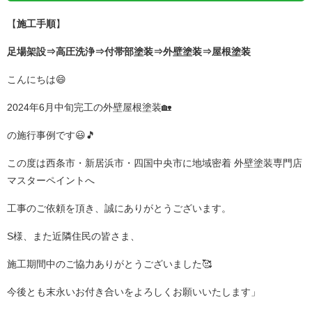
【
施工手順
】
足場架設⇒高圧洗浄⇒付帯部塗装⇒外壁塗装⇒屋根塗装
こんにちは😄
2024年6月中旬完工の外壁屋根塗装🏡
の施行事例です😃🎵
この度は西条市・新居浜市・四国中央市に地域密着 外壁塗装専門店
マスターペイントへ
工事のご依頼を頂き、誠にありがとうございます。
S様、また近隣住民の皆さま、
施工期間中の
ご協力ありがとうございました
🥰
今後とも末永いお付き合いをよろしくお願いいたします」