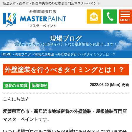
新居浜市・西条市・四国中央市の外壁塗装専門店マスターペイント
MENU
現場ブログ
塗装に関するマメ知識やイベントなど最新情報をお届けします！
HOME
>
現場ブログ
>
塗装の豆知識
>
外壁塗装を行うべきタイミングとは！？
外壁塗装を行うべきタイミングとは！？
2022.06.20 (Mon) 更新
塗装の豆知識
新着情報
こんにちは🎵
愛媛県西条市・新居浜市地域密着の外壁塗装・屋根塗装専門店
マスターペイント
です。
いつも現場ブログをご覧いただき誠にありがとうございます
💎