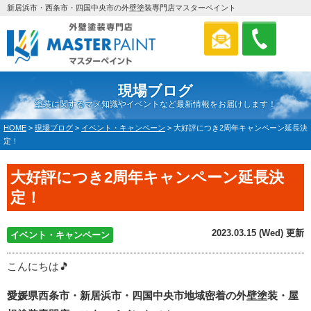
新居浜市・西条市・四国中央市の外壁塗装専門店マスターペイント
現場ブログ
塗装に関するマメ知識やイベントなど最新情報をお届けします！
HOME
>
現場ブログ
>
イベント・キャンペーン
>
大好評につき2周年キャンペーン延長決
定！
大好評につき2周年キャンペーン延長決
定！
2023.03.15 (Wed) 更新
イベント・キャンペーン
こんにちは🎵
愛媛県西条市・新居浜市・四国中央市地域密着の外壁塗装・屋