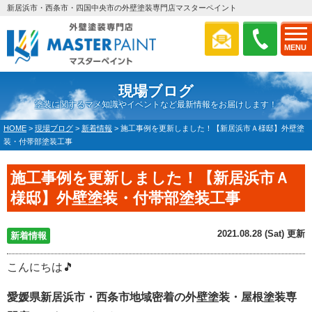
新居浜市・西条市・四国中央市の外壁塗装専門店マスターペイント
MENU
現場ブログ
塗装に関するマメ知識やイベントなど最新情報をお届けします！
HOME
>
現場ブログ
>
新着情報
>
施工事例を更新しました！【新居浜市Ａ様邸】外壁塗
装・付帯部塗装工事
施工事例を更新しました！【新居浜市Ａ
様邸】外壁塗装・付帯部塗装工事
2021.08.28 (Sat) 更新
新着情報
こんにちは🎵
愛媛県新居浜市・西条市地域密着の外壁塗装・屋根塗装専