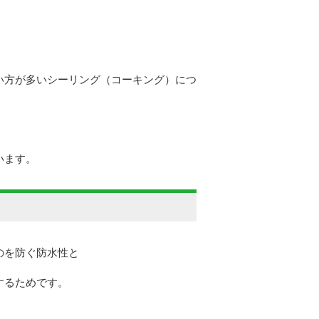
い方が多いシーリング（コーキング）につ
います。
のを防ぐ防水性と
するためです
。