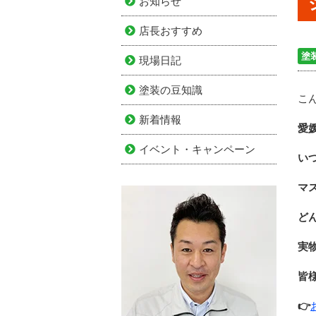
お知らせ
店長おすすめ
塗
現場日記
塗装の豆知識
こん
新着情報
愛
イベント・キャンペーン
い
マ
ど
実
皆
👉