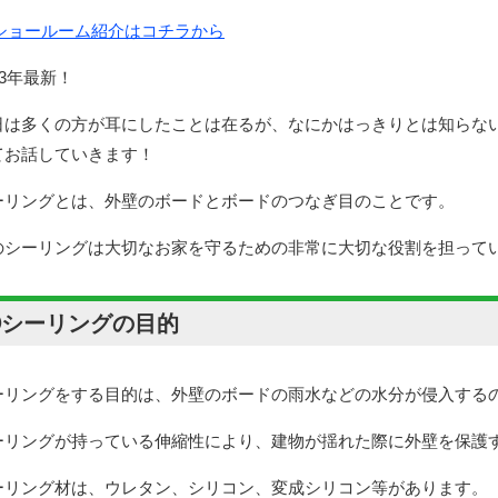
ショールーム紹介はコチラから
23年最新！
日は多くの方が耳にしたことは在るが、なにかはっきりとは知らな
てお話していきます！
ーリングとは、外壁のボードとボードのつなぎ目のことです。
のシーリングは大切なお家を守るための非常に大切な役割を担って
①シーリングの目的
ーリングをする目的は、外壁のボードの雨水などの水分が侵入する
ーリングが持っている伸縮性により、建物が揺れた際に外壁を保護
ーリング材は、ウレタン、シリコン、変成シリコン等があります。