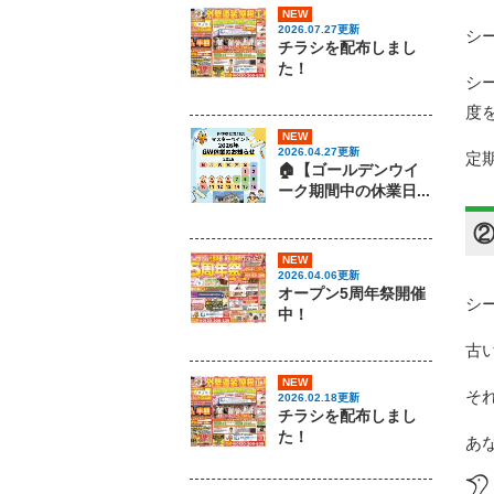
NEW
2026.07.27更新
シ
チラシを配布しまし
た！
シ
度
NEW
2026.04.27更新
定
🏠【ゴールデンウイ
ーク期間中の休業日...
NEW
2026.04.06更新
オープン5周年祭開催
シ
中！
古
NEW
そ
2026.02.18更新
チラシを配布しまし
た！
あ