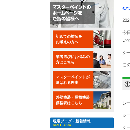
👉
20
今
初めての塗装を
い
お考えの方へ
シ
業者選びにお悩みの
方はこちら
こ
マスターペイントが
選ばれる理由
外壁塗装・屋根塗装
シ
価格表はこちら
シ
現場ブログ・新着情報
STAFF BLOG
シ