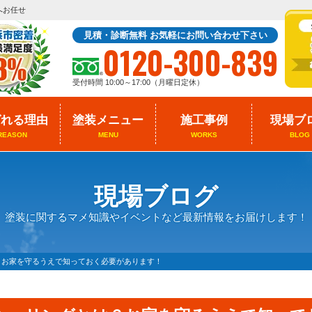
へお任せ
見積・診断無料 お気軽にお問い合わせ下さい
0120-300-839
受付時間 10:00～17:00（月曜日定休）
ばれる理由
塗装メニュー
施工事例
現場ブ
REASON
MENU
WORKS
BLOG
現場ブログ
塗装に関するマメ知識やイベントなど最新情報をお届けします！
？お家を守るうえで知っておく必要があります！