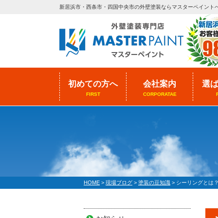
新居浜市・西条市・四国中央市の外壁塗装ならマスターペイント
初めての方へ
会社案内
選
FIRST
CORPORATAE
HOME
>
現場ブログ
>
塗装の豆知識
>
シーリングとは